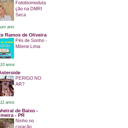
Fotobiomodula
ção na DMRI
Seca
 um ano
te Ramos de Oliveira
Pés de Sonho -
Milene Lima
10 anos
Asteroide
PERIGO NO
AR?
11 anos
nheiral de Baixo -
lmeira - PR
Ninho no
coração