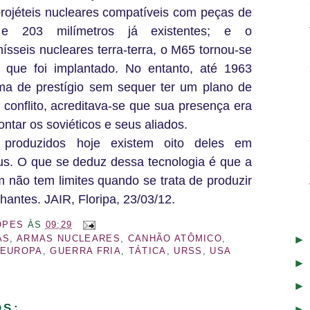
rojéteis nucleares compatíveis com peças de
 e 203 milímetros já existentes; e o
sseis nucleares terra-terra, o M65 tornou-se
s que foi implantado. No entanto, até 1963
a de prestígio sem sequer ter um plano de
 conflito, acreditava-se que sua presença era
ntar os soviéticos e seus aliados.
 produzidos hoje existem oito deles em
s. O que se deduz dessa tecnologia é que a
não tem limites quando se trata de produzir
antes. JAIR, Floripa, 23/03/12.
OPES
ÀS
09:29
AS
,
ARMAS NUCLEARES
,
CANHÃO ATÔMICO
,
EUROPA
,
GUERRA FRIA
,
TÁTICA
,
URSS
,
USA
OS: