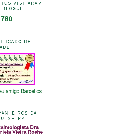
TOS VISITARAM
E BLOGUE
,780
IFICADO DE
ZADE
u amigo Barcellos
PANHEIROS DA
GUESFERA
talmologista Dra
niela Vieira Roehe