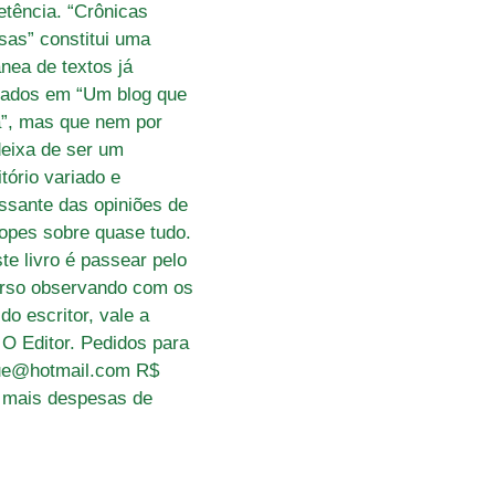
tência. “Crônicas
sas” constitui uma
ânea de textos já
cados em “Um blog que
”, mas que nem por
deixa de ser um
tório variado e
essante das opiniões de
Lopes sobre quase tudo.
ste livro é passear pelo
rso observando com os
do escritor, vale a
 O Editor. Pedidos para
ue@hotmail.com R$
 mais despesas de
.