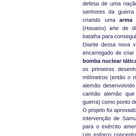
defesa de uma naçã
senhores da guerra
criando uma
arma 
(Houaiss) arte de 
batalha para consegu
Diante dessa nova v
encarregado de criar
bomba nuclear tátic
os primeiros desen
milímetros (então o 
alemão desenvolvido
canhão alemão que 
guerra) como ponto de
O projeto foi aprovad
intervenção de Samue
para o exército ame
Um esforço concentra