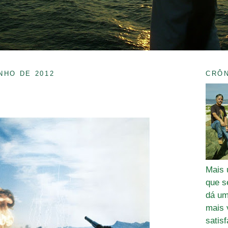
NHO DE 2012
CRÔ
Mais 
que se
dá um
mais 
satis