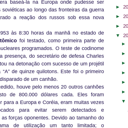
 era baseá-la na Europa onde pudesse ser
►
2
s soviéticas ao longo das fronteiras da guerra
►
2
istrado a reação dos russos sob essa nova
►
2
953 às 8:30 horas da manhã no estado de
▼
2
tômico
foi testado, como primeira parte de
nucleares programados. O teste de codinome
 presença, do secretário de defesa Charles
ltou na detonação com sucesso de um projétil
A” de quinze quilotons. Este foi o primeiro
r disparado de um canhão.
cedido, houve pelo menos 20 outros canhões
sto de 800.000 dólares cada. Eles foram
or para a Europa e Coréia, eram muitas vezes
locados para evitar serem detectados e
a as forças oponentes. Devido ao tamanho do
ama de utilização um tanto limitada; o