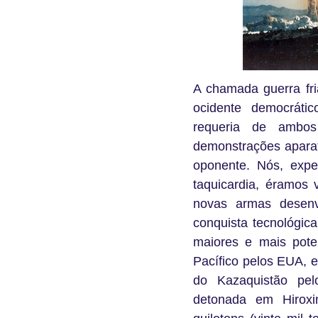
A chamada guerra fri
ocidente democráti
requeria de ambos
demonstrações aparat
oponente. Nós, exp
taquicardia, éramos
novas armas desenv
conquista tecnológic
maiores e mais pote
Pacífico pelos EUA, 
do Kazaquistão pe
detonada em Hiroxi