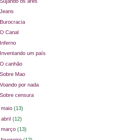
Sujando os ares
Jeans
Burocracia
O Canal
Inferno
Inventando um país
O canhão
Sobre Mao
Voando por nada
Sobre censura
►
maio
(13)
►
abril
(12)
►
março
(13)
►
fevereiro
(12)