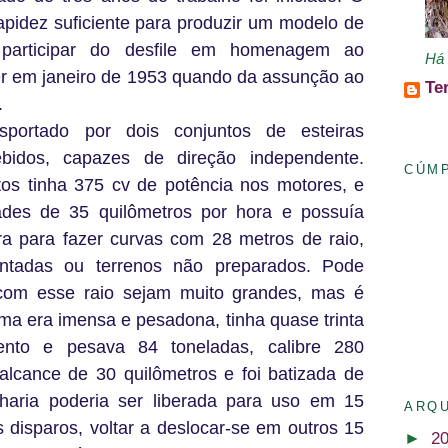
apidez suficiente para produzir um modelo de
 participar do desfile em homenagem ao
Há 
r em janeiro de 1953 quando da assunção ao
Te
.
portado por dois conjuntos de esteiras
ebidos, capazes de direção independente.
CÚM
os tinha 375 cv de potência nos motores, e
dades de 35 quilômetros por hora e possuía
a para fazer curvas com 28 metros de raio,
ntadas ou terrenos não preparados. Pode
com esse raio sejam muito grandes, mas é
ma era imensa e pesadona, tinha quase trinta
nto e pesava 84 toneladas, calibre 280
 alcance de 30 quilômetros e foi batizada de
lharia poderia ser liberada para uso em 15
ARQU
 disparos, voltar a deslocar-se em outros 15
►
2