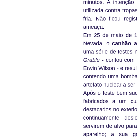
minutos. A intenção
utilizada contra tropa
fria. Não ficou reg
ameaça.
Em 25 de maio de 1
Nevada, o
canhão a
uma série de testes 
Grable
- contou com a
Erwin Wilson - e resu
contendo uma bomba “
artefato nuclear a se
Após o teste bem su
fabricados a um cu
destacados no exteri
continuamente des
servirem de alvo par
aparelho; a sua g