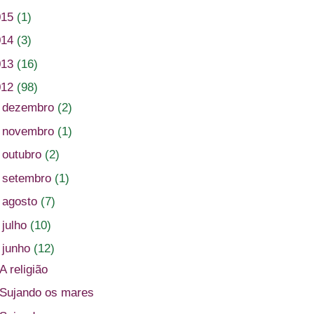
015
(1)
014
(3)
013
(16)
012
(98)
►
dezembro
(2)
►
novembro
(1)
►
outubro
(2)
►
setembro
(1)
►
agosto
(7)
►
julho
(10)
▼
junho
(12)
A religião
Sujando os mares