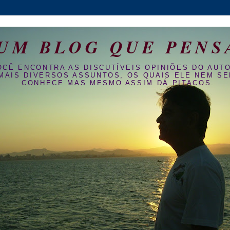
UM BLOG QUE PENS
OCÊ ENCONTRA AS DISCUTÍVEIS OPINIÕES DO AUT
MAIS DIVERSOS ASSUNTOS, OS QUAIS ELE NEM S
CONHECE MAS MESMO ASSIM DÁ PITACOS.