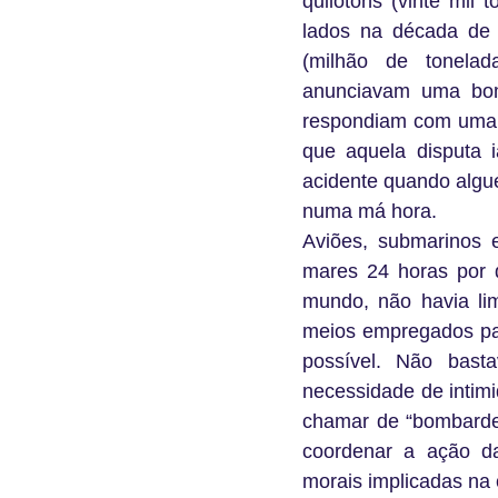
quilotons (vinte mi
lados na década de
(milhão de tonela
anunciavam uma bom
respondiam com uma m
que aquela disputa
acidente quando alg
numa má hora.
Aviões, submarinos 
mares 24 horas por 
mundo, não havia lim
meios empregados pa
possível. Não basta
necessidade de intim
chamar de “bombardeio
coordenar a ação das
morais implicadas na