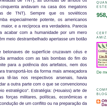
l toneladas de TNT), as bombas de ambos os
QUAN
 cinquenta andavam na casa dos megatons
EST
das de TNT). Sempre que os soviéticos
958
ba especialmente potente, os americanos
aior, e a recíproca era verdadeira. Parecia
 ia acabar com a humanidade por um mero
CERT
AMI
uém meio destrambelhado apertasse um botão
e belonaves de superfície cruzavam céus e
dia armados com as tais bombas do fim do
ite para a potência dos artefatos, nem dos
ra transportá-los da forma mais ameaçadora
De me
va tê-las nos respectivos arsenais, havia
idar a outra parte com o que se convencionou
COM
 estratégico”. Estratégia: (Houaiss) arte de
BLO
 forças militares, políticas, econômicas e
Of
 condução de um conflito ou na preparação da
Da