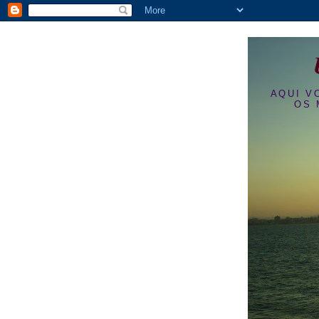
AQUI V
OS 