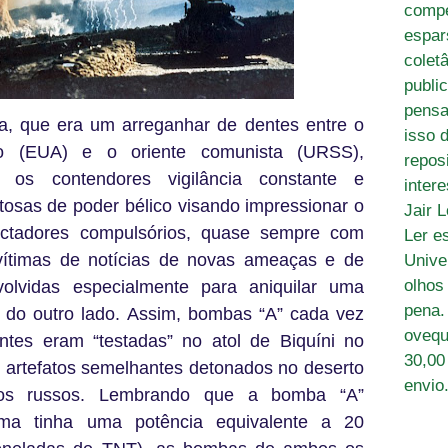
compe
espar
colet
publi
pensa
a, que era um arreganhar de dentes entre o
isso 
co (EUA) e o oriente comunista (URSS),
reposi
 os contendores vigilância constante e
inter
osas de poder bélico visando impressionar o
Jair 
ectadores compulsórios, quase sempre com
Ler e
 vítimas de notícias de novas ameaças e de
Unive
olhos 
olvidas especialmente para aniquilar uma
pena.
a do outro lado. Assim, bombas “A” cada vez
oveq
ntes eram “testadas” no atol de Biquíni no
30,00
e artefatos semelhantes detonados no deserto
envio
los russos. Lembrando que a bomba “A”
ma tinha uma potência equivalente a 20