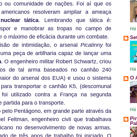
o ou comunidade de nações. Foi aí que os
 americanos resolveram ampliar a ameaça
nuclear tática
. Lembrando que tática é:
dispor e manobrar as tropas no campo de
Há
ir o máximo de eficácia durante um combate.
Se
isão de intimidação, o arsenal
Picatinny
foi
 uma peça de artilharia capaz de lançar uma
a
. O engenheiro militar Robert Schwartz, criou
Há 
hos de tal arma baseados no canhão 240
maior do arsenal dos EUA) e usou o sistema
O 
 para transportar o canhão K5, (descomunal
foi utilizado contra a França na segunda
 partida para o transporte.
Há 
o pelo Pentágono, em grande parte através da
Pi
l Feltman, engenheiro civil que trabalhava
Pa
ricano no desenvolvimento de novas armas.
do de três anos de trabalho foi iniciado. O