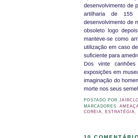
desenvolvimento de p
artilharia de 155
desenvolvimento de mí
obsoleto logo depoi
manteve-se como arm
utilização em caso de
suficiente para amedro
Dos vinte canhões
exposições em museu
imaginação do homem 
morte nos seus semelh
POSTADO POR
JAIRCL
MARCADORES:
AMEAÇ
COREIA
,
ESTRATÉGIA
,
10 COMENTÁRI